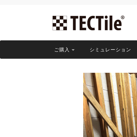
ご購入
シミュレーション
コ
ン
テ
ン
ツ
へ
ス
キ