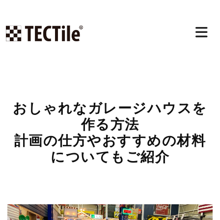
コ
ン
テ
ン
おしゃれなガレージハウスを
ツ
作る方法
へ
計画の仕方やおすすめの材料
ス
キ
についてもご紹介
ッ
プ